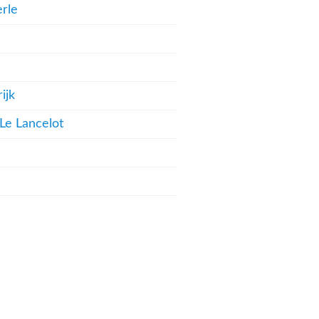
rle
ijk
 Le Lancelot
l