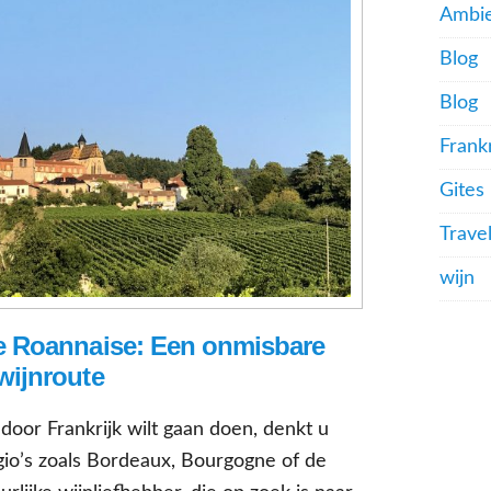
Ambie
Blog
Blog
Frankr
Gites
Trave
wijn
e Roannaise: Een onmisbare
wijnroute
oor Frankrijk wilt gaan doen, denkt u
io’s zoals Bordeaux, Bourgogne of de