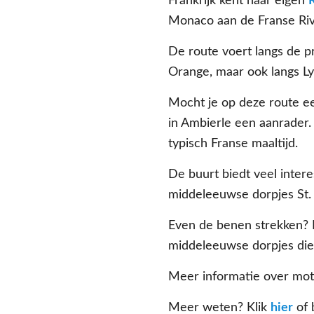
Frankrijk kent haar eigen
Monaco aan de Franse Rivi
De route voert langs de p
Orange, maar ook langs Ly
Mocht je op deze route ee
in Ambierle een aanrader.
typisch Franse maaltijd.
De buurt biedt veel inter
middeleeuwse dorpjes St. 
Even de benen strekken? I
middeleeuwse dorpjes die u
Meer informatie over moto
Meer weten? Klik
hier
of 