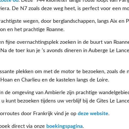
Route 66
. Deze 944 kilometer lange route loopt van Parij
era. De N7 zoals deze weg heet, is perfect voor een mot
rachtigste wegen, door berglandschappen, langs Aix en P
on en het prachtige Roanne.
n fijne overnachtingsplek zoeken in de buurt van Roanne,
 Na de toer kun je ’s avonds dineren in Auberge Le Lanc
essante plekken om met de motor te bezoeken, zoals de n
Hoan en Charlieu en de kastelen langs de Loire.
n de omgeving van Ambierle zijn prachtige wandelgebied
 kunt bezoeken tijdens uw verblijf bij de Gites Le Lance
rroutes door Frankrijk vind je op
deze website
.
boek direct via onze
boekingspagina
.