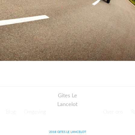
Gites Le
Lancelot
Blog
Omgeving
Over ons
R
2018 GITES LE LANCELOT