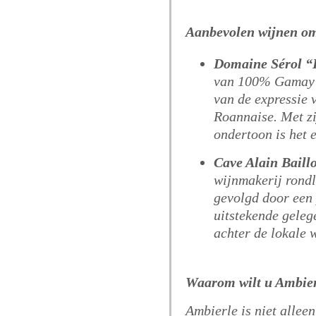
Aanbevolen wijnen om
Domaine Sérol “É
van 100% Gamay S
van de expressie 
Roannaise.
Met zi
ondertoon is het 
Cave Alain Baill
wijnmakerij rondl
gevolgd door een 
uitstekende gele
achter de lokale 
Waarom wilt u Ambier
Ambierle is niet allee