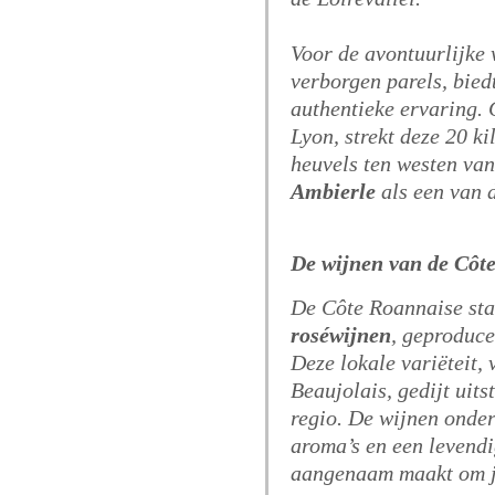
Voor de avontuurlijke 
verborgen parels, bied
authentieke ervaring.
Lyon, strekt deze 20 ki
heuvels ten westen van
Ambierle
als een van 
De wijnen van de Côt
De Côte Roannaise sta
roséwijnen
, geproduc
Deze lokale variëteit,
Beaujolais, gedijt uit
regio.
De wijnen onders
aroma’s en een levendi
aangenaam maakt om jo