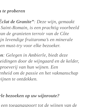
 te proberen
clat de Granite”
:
Deze wijn, gemaakt
aint-Romain, is een prachtig voorbeeld
van de granieten terroir van de Côte
jn levendige fruitaroma’s en minerale
een must-try voor elke bezoeker.
​
on
:
Gelegen in Ambierle, biedt deze
eidingen door de wijngaard en de kelder,
proeverij van hun wijnen.
Een
genheid om de passie en het vakmanschap
wijnen te ontdekken.
​
le bezoeken op uw wijnroute?
n een toegangspoort tot de wijnen van de