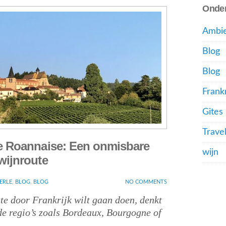
Onde
Ambie
Blog
Blog
Frankr
Gites
Trave
e Roannaise: Een onmisbare
wijn
wijnroute
ERLE
,
BLOG
,
BLOG
NO COMMENTS
te door Frankrijk wilt gaan doen, denkt
e regio’s zoals Bordeaux, Bourgogne of