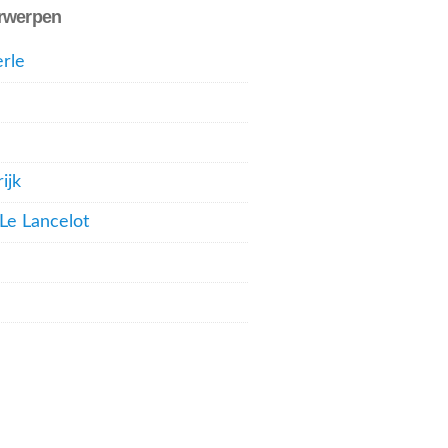
rwerpen
rle
ijk
 Le Lancelot
l