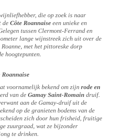
wijnliefhebber, die op zoek is naar
t de
Côte Roannaise
een unieke en
Gelegen tussen Clermont-Ferrand en
lometer lange wijnstreek zich uit over de
 Roanne, met het pittoreske dorp
de hoogtepunten.
​
e Roannaise
at voornamelijk bekend om zijn
rode en
eerd van de
Gamay Saint-Romain
druif.
 verwant aan de Gamay-druif uit de
stekend op de granieten bodems van de
cheiden zich door hun frisheid, fruitige
ge zuurgraad, wat ze bijzonder
ng te drinken.